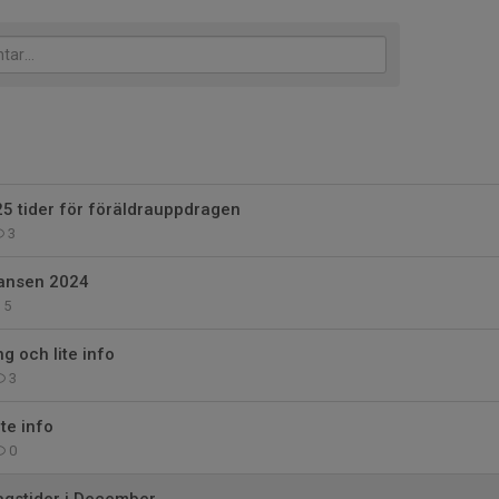
 tider för föräldrauppdragen
3
ansen 2024
5
g och lite info
3
te info
0