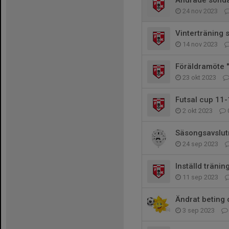
Ändrade sönda
24 nov 2023
Vinterträning s
14 nov 2023
Föräldramöte 
23 okt 2023
Futsal cup 11-
2 okt 2023
Säsongsavslut
24 sep 2023
Inställd tränin
11 sep 2023
Ändrat beting 
3 sep 2023