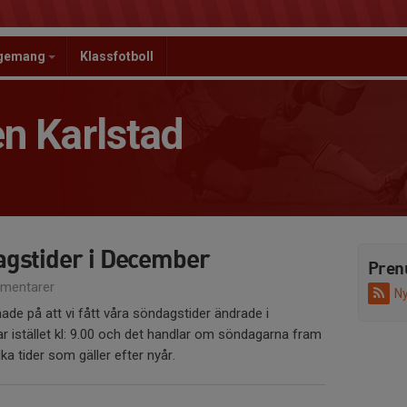
ngemang
Klassfotboll
n Karlstad
gstider i December
Pren
mentarer
Ny
de på att vi fått våra söndagstider ändrade i
r istället kl: 9.00 och det handlar om söndagarna fram
lka tider som gäller efter nyår.