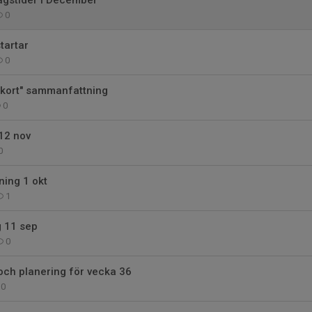
gstider i December
0
tartar
0
"kort" sammanfattning
0
12 nov
0
ning 1 okt
1
g 11 sep
0
och planering för vecka 36
0