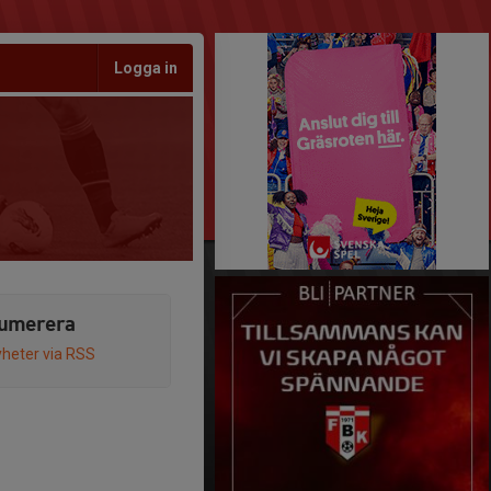
Logga in
umerera
heter via RSS