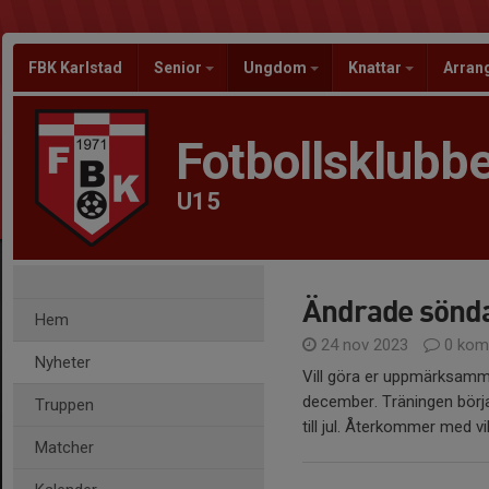
FBK Karlstad
Senior
Ungdom
Knattar
Arra
Fotbollsklubbe
U15
Ändrade sönda
Hem
24 nov 2023
0 kom
Nyheter
Vill göra er uppmärksamma
december. Träningen börja
Truppen
till jul. Återkommer med vi
Matcher