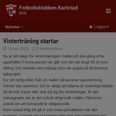
Fotbollsklubben Karlstad
U15
Logga in
Nyheter
Vinterträning startar
14 nov 2023
0 kommentarer
Nu är det dags för vinterträningen i hallen att dra igång efter
uppehållet! Första passet var igår och det var drygt 30 st som
deltog. Det verkade vara många som var sugna på att komma
igång igen.
För att nyttja tiden fullt ut i hallen så kommer uppvärmning
främst ske utomhus. Det är viktigt att killarna är ordentligt klädda
så de inte fryser eller drar på sig tex sträckningar. Är det
minusgrader ute är det också riktigt kallt i hallen. Påminner
också om att benskydd är obligatoriskt.
Kom också ihåg att gå in och svara på kallelsen när den
kommer, oavsett om ni kommer eller inte. Det underlättar för