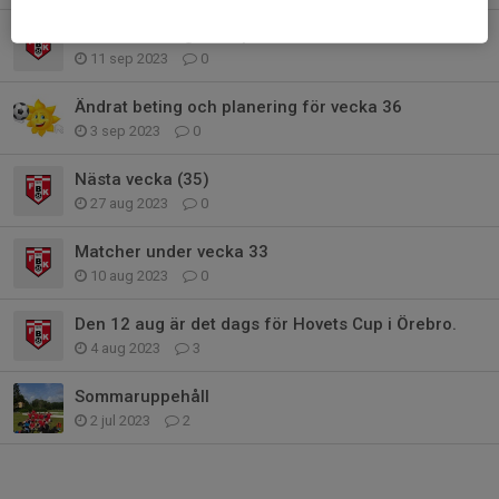
Inställd träning 11 sep
11 sep 2023
0
Ändrat beting och planering för vecka 36
3 sep 2023
0
Nästa vecka (35)
27 aug 2023
0
Matcher under vecka 33
10 aug 2023
0
Den 12 aug är det dags för Hovets Cup i Örebro.
4 aug 2023
3
Sommaruppehåll
2 jul 2023
2