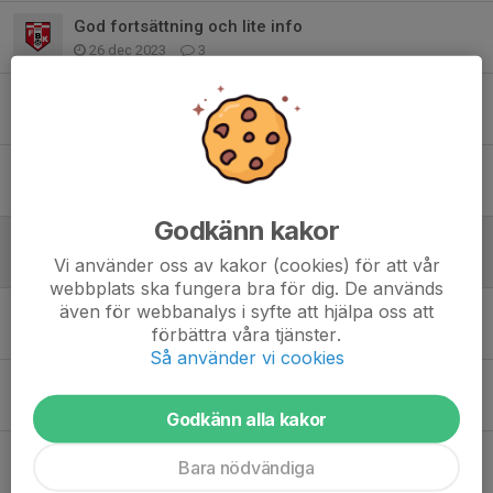
God fortsättning och lite info
26 dec 2023
3
Uppehåll och lite info
11 dec 2023
0
Ändrade söndagstider i December
24 nov 2023
0
Godkänn kakor
Vinterträning startar
Vi använder oss av kakor (cookies) för att vår
14 nov 2023
0
webbplats ska fungera bra för dig. De används
även för webbanalys i syfte att hjälpa oss att
Föräldramöte "kort" sammanfattning
förbättra våra tjänster.
23 okt 2023
0
Så använder vi cookies
Futsal cup 11-12 nov
2 okt 2023
0
Godkänn alla kakor
Säsongsavslutning 1 okt
Bara nödvändiga
24 sep 2023
1