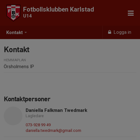
Fotbollsklubben Karlstad
U14
Logga in
Kontakt
Kontakt
HEMMAPLAN
Örsholmens IP
Kontaktpersoner
Daniella Falkman Twedmark
Lagledare
073-928 99 49
daniella.twedmark@gmail.com