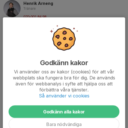
Henrik Arneng
Tränare
070-001 84 98
henrik.arneng@gmail.com
Marcus Skoog
Målvaktstränare
070-458 25 02
skoog1.marcus@gmail.com
Godkänn kakor
Martin Åhs
Tränare
Vi använder oss av kakor (cookies) för att vår
webbplats ska fungera bra för dig. De används
070-458 99 47
även för webbanalys i syfte att hjälpa oss att
martinahs@hotmail.com
förbättra våra tjänster.
Stefan Frimodig
Så använder vi cookies
Tränare
070-377 20 99
Godkänn alla kakor
stefan.frimodig@gmail.com
Bara nödvändiga