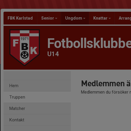
FBK Karlstad
Senior
Ungdom
Knattar
Arra
Fotbollsklubbe
U14
Medlemmen är
Hem
Medlemmen du försöker nå
Truppen
Matcher
Kontakt