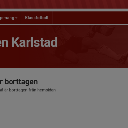
ngemang
Klassfotboll
n Karlstad
 borttagen
 är borttagen från hemsidan.