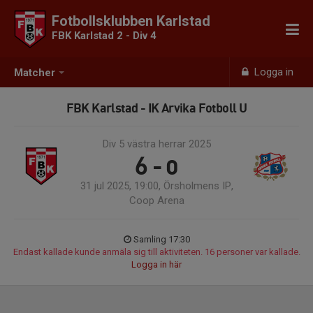
Fotbollsklubben Karlstad
FBK Karlstad 2 - Div 4
Logga in
Matcher
FBK Karlstad - IK Arvika Fotboll U
Div 5 västra herrar 2025
6 - 0
31 jul 2025, 19:00, Örsholmens IP,
Coop Arena
Samling 17:30
Endast kallade kunde anmäla sig till aktiviteten. 16 personer var kallade.
Logga in här