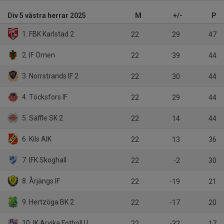
Div 5 västra herrar 2025
M
+/-
P
1. FBK Karlstad 2
22
29
47
2. IF Örnen
22
39
44
3. Norrstrands IF 2
22
30
44
4. Töcksfors IF
22
29
44
5. Säffle SK 2
22
14
44
6. Kils AIK
22
13
36
7. IFK Skoghall
22
-2
30
8. Årjängs IF
22
-19
21
9. Hertzöga BK 2
22
-17
20
10. IK Arvika Fotboll U
22
-32
17