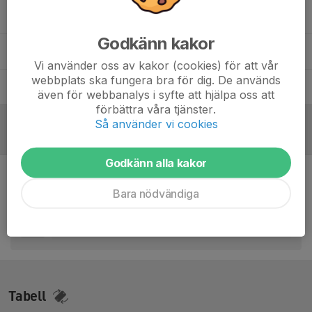
Jan Söderlund
Målvaktstränare
Godkänn kakor
Sonny Samson-akpan
Huvudansvarig Tränare
Vi använder oss av kakor (cookies) för att vår
webbplats ska fungera bra för dig. De används
Tobias Rådberg
Assisterande Tränare
även för webbanalys i syfte att hjälpa oss att
förbättra våra tjänster.
Så använder vi cookies
Referat
Godkänn alla kakor
Inget referat skrivet
Bara nödvändiga
Tabell