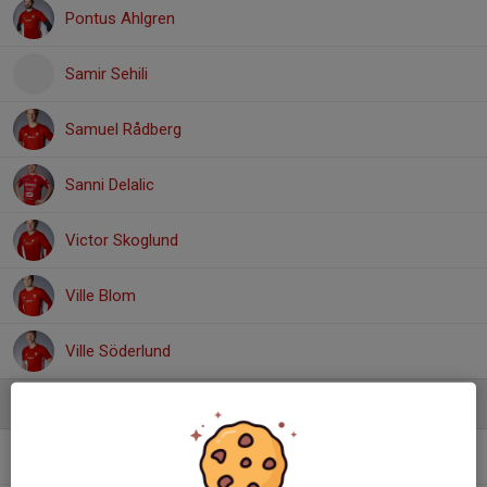
Pontus Ahlgren
Samir Sehili
Samuel Rådberg
Sanni Delalic
Victor Skoglund
Ville Blom
Ville Söderlund
Ledare
Hasan Yuksel
Assisterande tränare