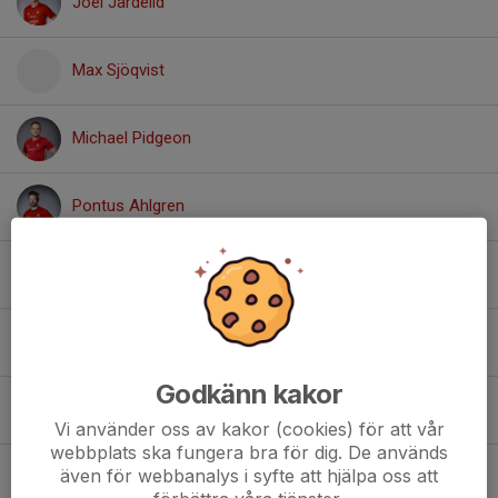
Joel Jardelid
Max Sjöqvist
Michael Pidgeon
Pontus Ahlgren
Rasmus Halvardsson
Samuel Rådberg
Godkänn kakor
Sanni Delalic
Vi använder oss av kakor (cookies) för att vår
webbplats ska fungera bra för dig. De används
även för webbanalys i syfte att hjälpa oss att
Ville Bergman