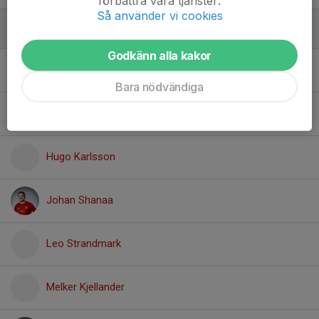
förbättra våra tjänster.
Så använder vi cookies
Mittfältare
Godkänn alla kakor
Abdulla Amin
Bara nödvändiga
Erik Johannesson
Hugo Karlsson
Johan Shanaa
Leo Strandmark
Melker Kjellander