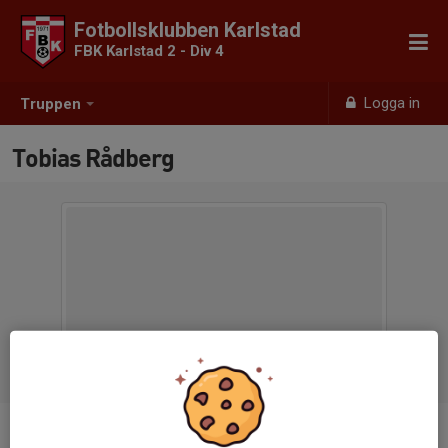
Fotbollsklubben Karlstad
FBK Karlstad 2 - Div 4
Logga in
Truppen
Tobias Rådberg
Titel
Assisterande Tränare