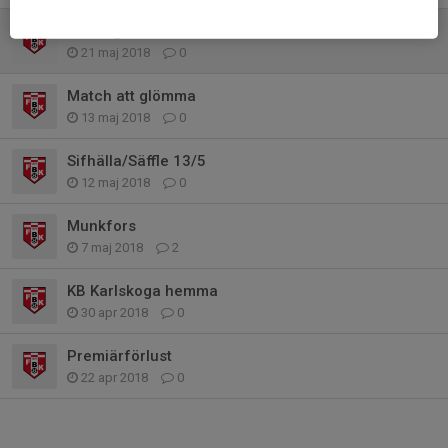
Träningsmatch
21 maj 2018
0
Match att glömma
13 maj 2018
0
Sifhälla/Säffle 13/5
12 maj 2018
0
Munkfors
7 maj 2018
2
KB Karlskoga hemma
30 apr 2018
0
Premiärförlust
22 apr 2018
0