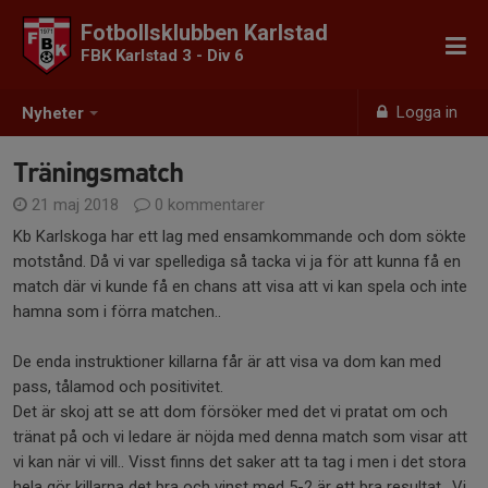
Fotbollsklubben Karlstad
FBK Karlstad 3 - Div 6
Logga in
Nyheter
Träningsmatch
21 maj 2018
0 kommentarer
Kb Karlskoga har ett lag med ensamkommande och dom sökte
motstånd. Då vi var spellediga så tacka vi ja för att kunna få en
match där vi kunde få en chans att visa att vi kan spela och inte
hamna som i förra matchen..
De enda instruktioner killarna får är att visa va dom kan med
pass, tålamod och positivitet.
Det är skoj att se att dom försöker med det vi pratat om och
tränat på och vi ledare är nöjda med denna match som visar att
vi kan när vi vill.. Visst finns det saker att ta tag i men i det stora
hela gör killarna det bra och vinst med 5-2 är ett bra resultat.. Vi