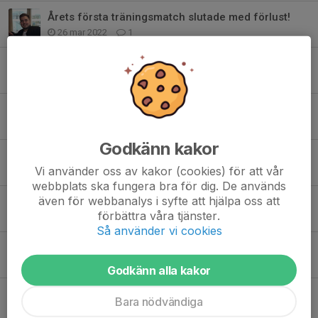
Årets första träningsmatch slutade med förlust!
26 mar 2022
1
Premiär måndag 10:e januari!
9 jan 2022
0
FBK 3 säsong 2022
1 nov 2021
2
Godkänn kakor
"Juniorspel" blev till förlust
Vi använder oss av kakor (cookies) för att vår
8 maj 2019
0
webbplats ska fungera bra för dig. De används
även för webbanalys i syfte att hjälpa oss att
Första 20 gav premiärseger
förbättra våra tjänster.
28 apr 2019
0
Så använder vi cookies
Gothia Cup 2018
22 jul 2018
1
Godkänn alla kakor
Vårsäsongen klar
Bara nödvändiga
2 jul 2018
0