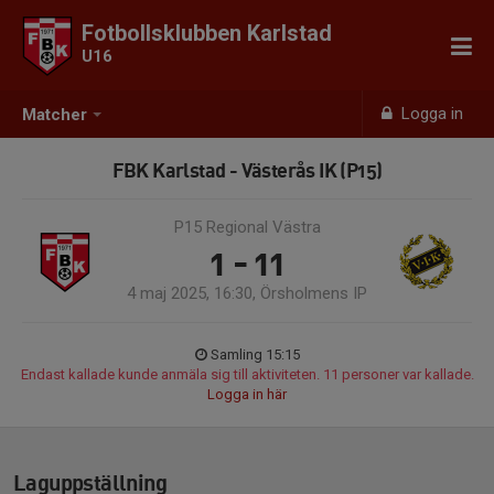
Fotbollsklubben Karlstad
U16
Logga in
Matcher
FBK Karlstad - Västerås IK (P15)
P15 Regional Västra
1 - 11
4 maj 2025, 16:30, Örsholmens IP
Samling 15:15
Endast kallade kunde anmäla sig till aktiviteten. 11 personer var kallade.
Logga in här
Laguppställning