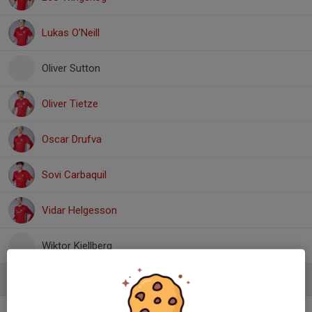
Lukas O’Neill
Oliver Sutton
Oliver Tietze
Oscar Drufva
Sovi Carbaquil
Vidar Helgesson
Wiktor Kjellberg
Ledare