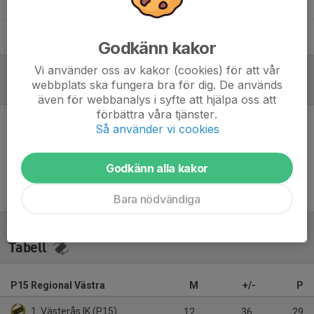
Dan Wingskog
Assisterande tränare
José Guerra
Huvudansvarig tränare
Godkänn kakor
Vi använder oss av kakor (cookies) för att vår
webbplats ska fungera bra för dig. De används
Referat
även för webbanalys i syfte att hjälpa oss att
förbättra våra tjänster.
Så använder vi cookies
Inget referat skrivet
Godkänn alla kakor
Bara nödvändiga
Tabell
P15 Regional Västra
M
+/-
P
1. Västerås IK (P15)
12
36
29