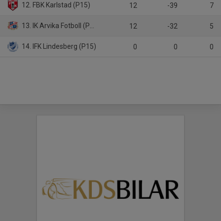
12. FBK Karlstad (P15)
12
-39
7
13. IK Arvika Fotboll (P15)
12
-32
5
14. IFK Lindesberg (P15)
0
0
0