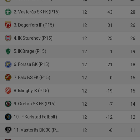
2. Västerås SK FK (P15)
12
43
28
3. Degerfors IF (P15)
12
31
26
4. IK Sturehov (P15)
12
25
26
5. IK Brage (P15)
12
1
19
6. Forssa BK (P15)
12
-21
18
7. Falu BS FK (P15)
12
0
15
8. Islingby IK (P15)
12
-19
15
9. Örebro SK FK (P15)
12
-7
14
10. IF Karlstad Fotboll (P15)
12
-12
12
11. Västerås BK 30 (P15)
12
-6
11