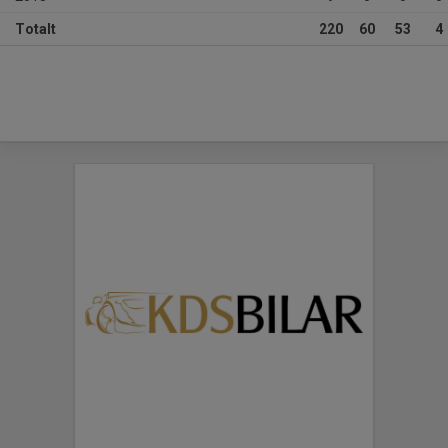
Totalt
220
60
53
4