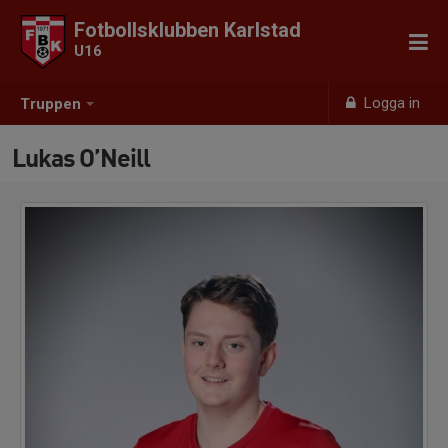
Fotbollsklubben Karlstad
U16
Logga in
Truppen
Lukas O’Neill