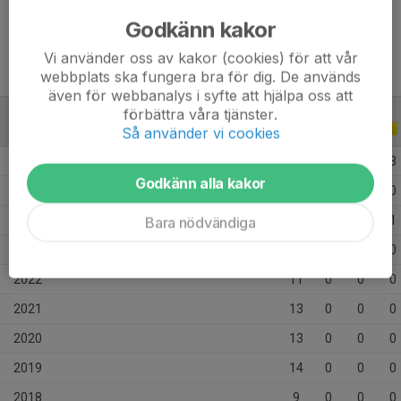
Ålder
16 år
Godkänn kakor
Vi använder oss av kakor (cookies) för att vår
webbplats ska fungera bra för dig. De används
även för webbanalys i syfte att hjälpa oss att
förbättra våra tjänster.
ALLA SERIER
ALLA ÅR
Så använder vi cookies
2026
25
6
9
3
Godkänn alla kakor
2025
59
28
19
0
2024
54
24
21
1
Bara nödvändiga
2023
22
2
4
0
2022
11
0
0
0
2021
13
0
0
0
2020
13
0
0
0
2019
14
0
0
0
2018
9
0
0
0