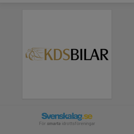
För
smarta
idrottsföreningar