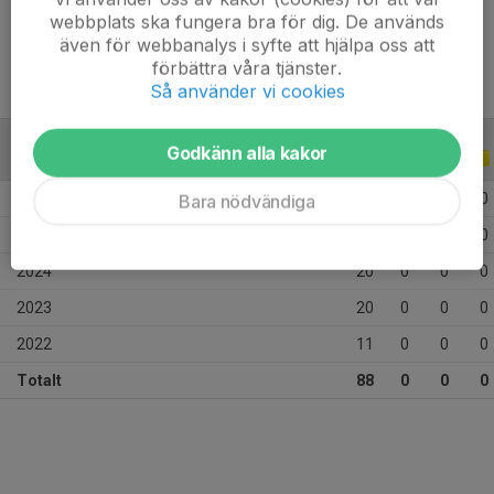
Ålder
13 år
webbplats ska fungera bra för dig. De används
även för webbanalys i syfte att hjälpa oss att
förbättra våra tjänster.
Så använder vi cookies
Godkänn alla kakor
ALLA SERIER
ALLA ÅR
2026
14
0
0
0
Bara nödvändiga
2025
23
0
0
0
2024
20
0
0
0
2023
20
0
0
0
2022
11
0
0
0
Totalt
88
0
0
0