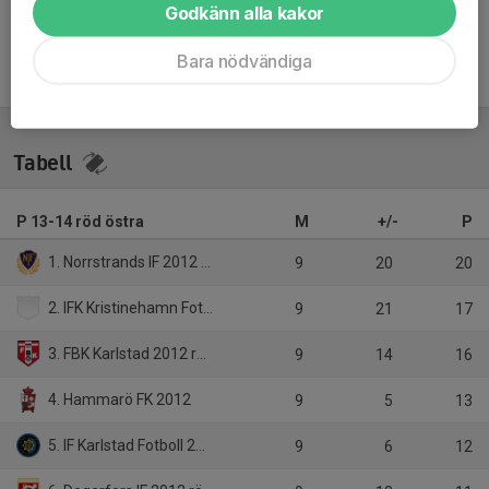
Godkänn alla kakor
Bara nödvändiga
Tabell
P 13-14 röd östra
M
+/-
P
1. Norrstrands IF 2012 svart
9
20
20
2. IFK Kristinehamn Fotboll 2012 blå
9
21
17
3. FBK Karlstad 2012 röd
9
14
16
4. Hammarö FK 2012
9
5
13
5. IF Karlstad Fotboll 2012 röd
9
6
12