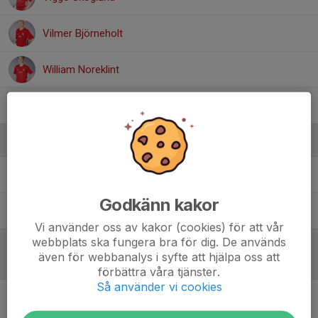
Vilmer Björneholt
William Noreklint
Yusuf Mohamed
Ledare
Jonas Björneholt
Tränare
Godkänn kakor
Marcus Skoog
Målvaktstränare
Vi använder oss av kakor (cookies) för att vår
webbplats ska fungera bra för dig. De används
även för webbanalys i syfte att hjälpa oss att
Referat
förbättra våra tjänster.
Så använder vi cookies
Inget referat skrivet