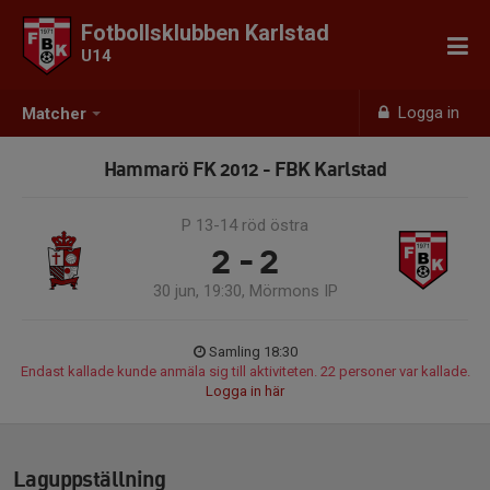
Fotbollsklubben Karlstad
U14
Logga in
Matcher
Hammarö FK 2012 - FBK Karlstad
P 13-14 röd östra
2 - 2
30 jun, 19:30, Mörmons IP
Samling 18:30
Endast kallade kunde anmäla sig till aktiviteten. 22 personer var kallade.
Logga in här
Laguppställning