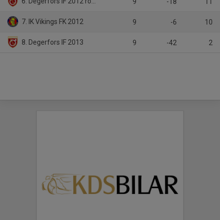
6. Degerfors IF 2012 röd/vit
9
-18
11
7. IK Vikings FK 2012
9
-6
10
8. Degerfors IF 2013
9
-42
2