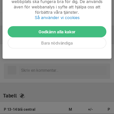
webbplats ska fungera bra för dig. De används
Tor Norsell
Lagledare
även för webbanalys i syfte att hjälpa oss att
förbättra våra tjänster.
Så använder vi cookies
Wiktor Bliesener
Huvudansvarig tränare
Godkänn alla kakor
Referat
Bara nödvändiga
Inget referat skrivet
Tabell
P 13-14 blå central
M
+/-
P