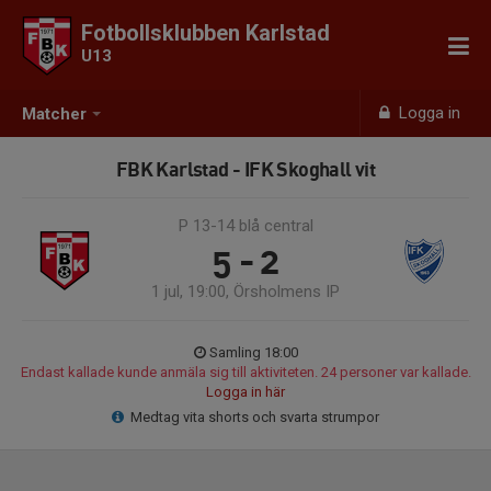
Fotbollsklubben Karlstad
U13
Logga in
Matcher
FBK Karlstad - IFK Skoghall vit
P 13-14 blå central
5 - 2
1 jul, 19:00, Örsholmens IP
Samling 18:00
Endast kallade kunde anmäla sig till aktiviteten. 24 personer var kallade.
Logga in här
Medtag vita shorts och svarta strumpor