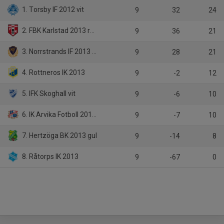
1. Torsby IF 2012 vit
9
32
24
2. FBK Karlstad 2013 röd
9
36
21
3. Norrstrands IF 2013 blå
9
28
21
4. Rottneros IK 2013
9
-2
12
5. IFK Skoghall vit
9
-6
10
6. IK Arvika Fotboll 2012 röd
9
-7
10
7. Hertzöga BK 2013 gul
9
-14
8
8. Råtorps IK 2013
9
-67
0