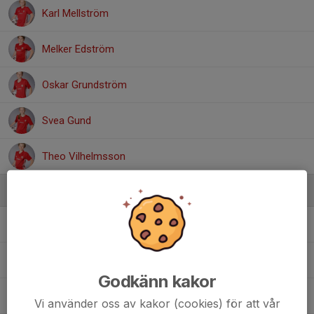
Karl Mellström
Melker Edström
Oskar Grundström
Svea Gund
Theo Vilhelmsson
Ledare
Axel Edström
Målvaktstränare
David Nilsson
Tränare
Godkänn kakor
Johan Byman
Tränare
Vi använder oss av kakor (cookies) för att vår