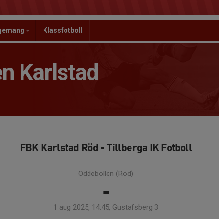
ngemang
Klassfotboll
n Karlstad
FBK Karlstad Röd - Tillberga IK Fotboll
Oddebollen (Röd)
-
1 aug 2025, 14:45, Gustafsberg 3