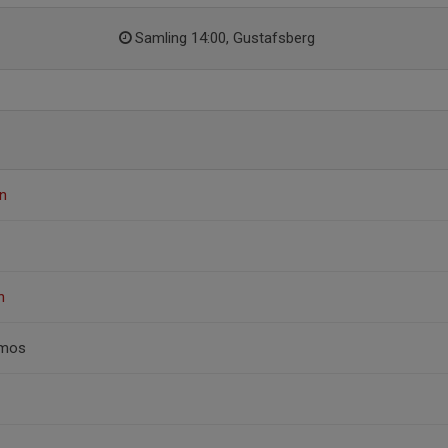
Samling 14:00, Gustafsberg
n
n
imos