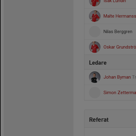
Isak Lundin
Malte Hermans
Nilas Berggren
Oskar Grundstr
Ledare
Johan Byman
T
Simon Zetterm
Referat