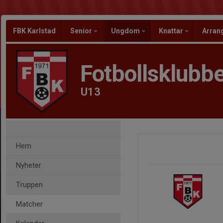
FBK Karlstad
Senior
Ungdom
Knattar
Arra
Fotbollsklubbe
U13
Hem
Nyheter
Truppen
Matcher