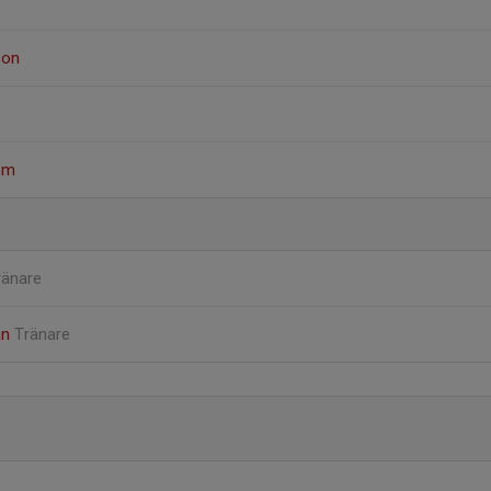
son
öm
ränare
an
Tränare