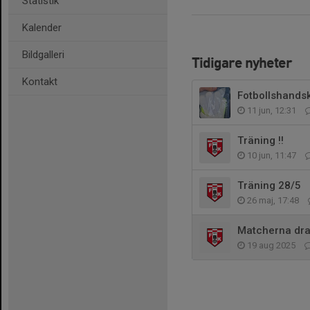
Statistik
Kalender
Bildgalleri
Tidigare nyheter
Kontakt
Fotbollshandsk
11 jun, 12:31
Träning !!
10 jun, 11:47
Träning 28/5
26 maj, 17:48
Matcherna drar
19 aug 2025