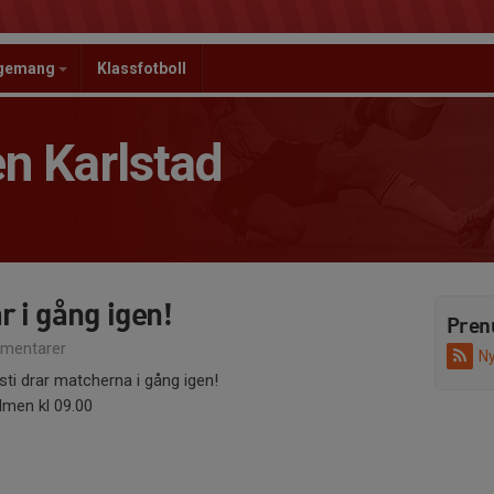
ngemang
Klassfotboll
n Karlstad
 i gång igen!
Pren
mentarer
Ny
sti drar matcherna i gång igen!
lmen kl 09.00