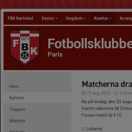
FBK Karlstad
Senior
Ungdom
Knattar
Arra
Fotbollsklubbe
Paris
Matcherna drar
Hem
19 aug 2025
0 kom
Nyheter
Nu på lördag, den 23 augu
Varmt välkomna till Örsho
Truppen
Första match kl 9.15.
Matcher
// Ledarna