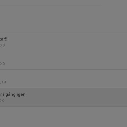
ar!!!
0
0
9
 i gång igen!
0