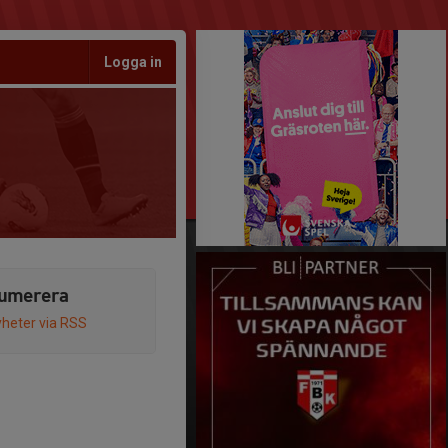
Logga in
umerera
heter via RSS