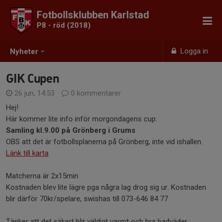
Fotbollsklubben Karlstad
P8 - röd (2018)
Logga in
Nyheter
GIK Cupen
26 jun, 14:53
0 kommentarer
Hej!
Här kommer lite info inför morgondagens cup:
Samling
kl.9.00 på Grönberg i Grums
OBS att det är fotbollsplanerna på Grönberg, inte vid ishallen.
Länk till karta
Matcherna är 2x15min
Kostnaden blev lite lägre pga några lag drog sig ur. Kostnaden
blir därför 70kr/spelare, swishas till 073-646 84 77
Tänker att det säkert blir väldigt varmt och bra badväder