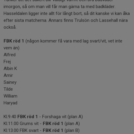
imorgon, så om man vill får man gärna ta med badkläder.
Hasseldalen ligger inte allt för långt bort, så dit kanske vi kan åka
efter sista matcherna. Annars finns Trulsön och Lassehall nära
också.
FBK röd 1
(någon kommer få vara med lag svart/vit, vet inte
vem än)
Alfred
Frej
Albin K
Amir
Sainey
Tilde
William
Haryad
Kl.9.40
FBK röd 1
- Forshaga vit (plan A)
Kl.11.00 Grums vit -
FBK röd 1
(plan A)
Kl.13.00 FBK svart -
FBK röd 1
(plan B)