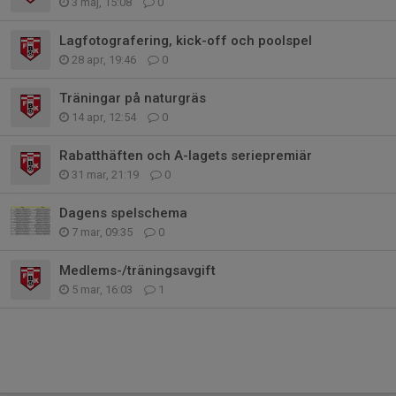
3 maj, 15:08
0
Lagfotografering, kick-off och poolspel
28 apr, 19:46
0
Träningar på naturgräs
14 apr, 12:54
0
Rabatthäften och A-lagets seriepremiär
31 mar, 21:19
0
Dagens spelschema
7 mar, 09:35
0
Medlems-/träningsavgift
5 mar, 16:03
1