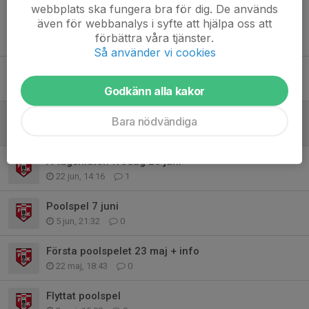
webbplats ska fungera bra för dig. De används
även för webbanalys i syfte att hjälpa oss att
Tidigare nyheter
förbättra våra tjänster.
Så använder vi cookies
Trollcupen 8 augusti
31 jul, 14:26
0
Godkänn alla kakor
GIK Cupen
Bara nödvändiga
26 jun, 14:53
0
A-lagsmatch fredag 26 juni
22 jun, 14:16
1
Poolspel 7 juni
5 jun, 21:32
0
Första poolspelet 23 maj + info
22 maj, 18:43
0
Flyttat poolspel