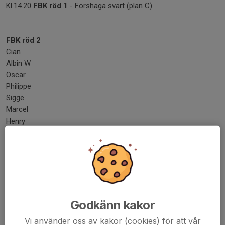
Kl.14.20
FBK röd 1
- Forshaga svart (plan C)
FBK röd 2
Cian
Albin W
Oscar
Philippe
Sigge
Marcel
Henry
Kl.9.40 Grums blå -
FBK röd 2
(plan C)
Kl.11.40 FBK vit -
FBK röd 2
(plan B)
Kl.13.00
FBK röd 2
- Forshaga svart (plan D)
Kl.14.20
FBK röd 2
- Grums vit (plan B
Dela nyhet
Godkänn kakor
Vi använder oss av kakor (cookies) för att vår