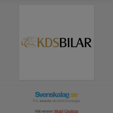
För
smarta
idrottsföreningar
Välj version:
Mobil
|
Desktop