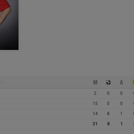
2
0
0
15
0
0
14
8
1
31
8
1