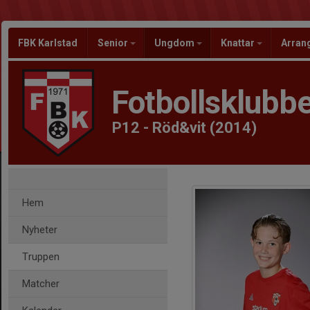
FBK Karlstad
Senior
Ungdom
Knattar
Arra
Fotbollsklubbe
P12 - Röd&vit (2014)
Hem
Nyheter
Truppen
Matcher