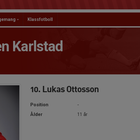
ngemang
Klassfotboll
n Karlstad
10. Lukas Ottosson
Position
-
Ålder
11 år