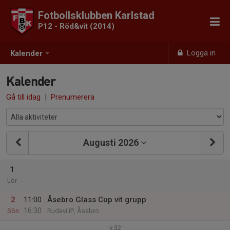
Fotbollsklubben Karlstad
P12 - Röd&vit (2014)
Logga in
Kalender
Kalender
Gå till idag
|
Prenumerera
Augusti 2026
1
Lör
2
11:00
Åsebro Glass Cup vit grupp
16:30
Sön
Rudevi IP, Åsebro
v.32