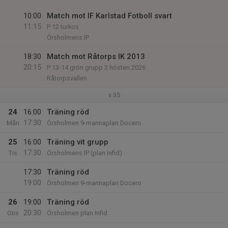
10:00
Match mot IF Karlstad Fotboll svart
11:15
P 12 turkos
Örsholmens IP
18:30
Match mot Råtorps IK 2013
20:15
P 13-14 grön grupp 3 hösten 2026
Råtorpsvallen
v.35
24
16:00
Träning röd
17:30
Mån
Örsholmen 9-mannaplan Docero
25
16:00
Träning vit grupp
17:30
Tis
Örsholmens IP (plan Infid)
17:30
Träning röd
19:00
Örsholmen 9-mannaplan Docero
26
19:00
Träning röd
20:30
Ons
Örsholmen plan Infid