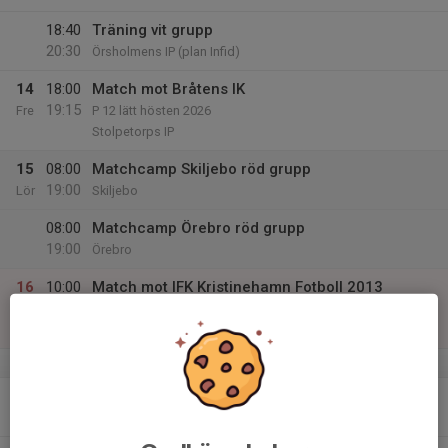
18:40
Träning vit grupp
20:30
Örsholmens IP (plan Infid)
14
18:00
Match mot Bråtens IK
19:15
Fre
P 12 lätt hösten 2026
Stolpetorps IP
15
08:00
Matchcamp Skiljebo röd grupp
19:00
Lör
Skiljebo
08:00
Matchcamp Örebro röd grupp
19:00
Örebro
16
10:00
Match mot IFK Kristinehamn Fotboll 2013
11:45
Sön
P 13-14 grön grupp 3 hösten 2026
Örsholmens IP
v.34
17
16:00
Träning röd
17:30
Mån
Örsholmen 9-mannaplan Docero