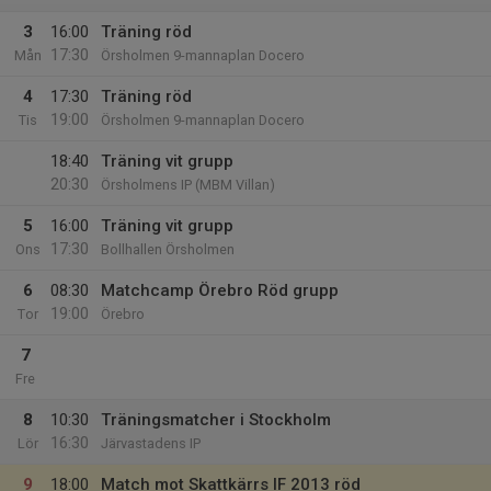
3
16:00
Träning röd
17:30
Mån
Örsholmen 9-mannaplan Docero
4
17:30
Träning röd
19:00
Tis
Örsholmen 9-mannaplan Docero
18:40
Träning vit grupp
20:30
Örsholmens IP (MBM Villan)
5
16:00
Träning vit grupp
17:30
Ons
Bollhallen Örsholmen
6
08:30
Matchcamp Örebro Röd grupp
19:00
Tor
Örebro
7
Fre
8
10:30
Träningsmatcher i Stockholm
16:30
Lör
Järvastadens IP
9
18:00
Match mot Skattkärrs IF 2013 röd