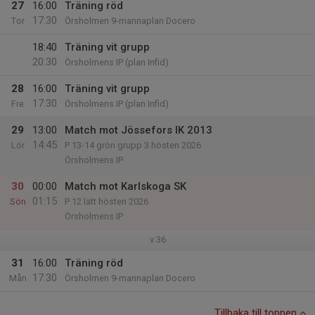
27
16:00
Träning röd
17:30
Tor
Örsholmen 9-mannaplan Docero
18:40
Träning vit grupp
20:30
Örsholmens IP (plan Infid)
28
16:00
Träning vit grupp
17:30
Fre
Örsholmens IP (plan Infid)
29
13:00
Match mot Jössefors IK 2013
14:45
Lör
P 13-14 grön grupp 3 hösten 2026
Örsholmens IP
30
00:00
Match mot Karlskoga SK
01:15
Sön
P 12 lätt hösten 2026
Örsholmens IP
v.36
31
16:00
Träning röd
17:30
Mån
Örsholmen 9-mannaplan Docero
Tillbaka till toppen