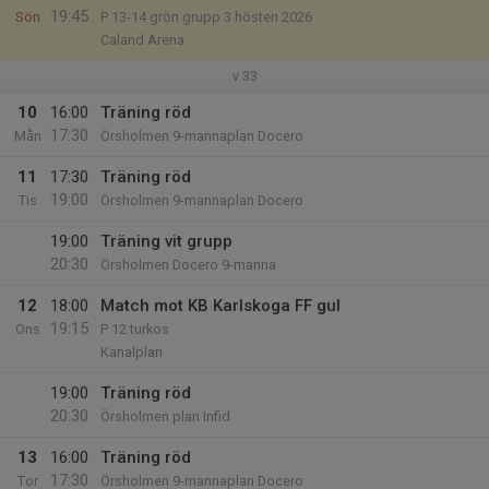
19:45
Sön
P 13-14 grön grupp 3 hösten 2026
Caland Arena
v.33
10
16:00
Träning röd
17:30
Mån
Örsholmen 9-mannaplan Docero
11
17:30
Träning röd
19:00
Tis
Örsholmen 9-mannaplan Docero
19:00
Träning vit grupp
20:30
Örsholmen Docero 9-manna
12
18:00
Match mot KB Karlskoga FF gul
19:15
Ons
P 12 turkos
Kanalplan
19:00
Träning röd
20:30
Örsholmen plan Infid
13
16:00
Träning röd
17:30
Tor
Örsholmen 9-mannaplan Docero