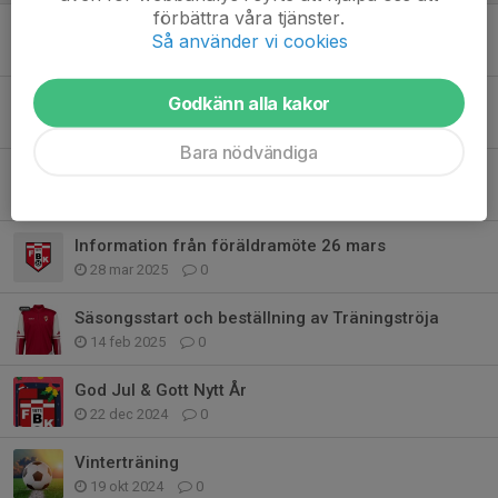
förbättra våra tjänster.
Nu drar vi igång höstsäsongen :-)
Så använder vi cookies
24 jul 2025
0
Serie och Matchkallelse
Godkänn alla kakor
2 maj 2025
0
Bara nödvändiga
Matchkläder och Träningströja
11 apr 2025
0
Information från föräldramöte 26 mars
28 mar 2025
0
Säsongsstart och beställning av Träningströja
14 feb 2025
0
God Jul & Gott Nytt År
22 dec 2024
0
Vinterträning
19 okt 2024
0