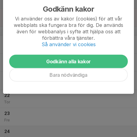
Lör
Godkänn kakor
18
Vi använder oss av kakor (cookies) för att vår
Sön
webbplats ska fungera bra för dig. De används
även för webbanalys i syfte att hjälpa oss att
v.4
förbättra våra tjänster.
19
17:00
Vinterträning
Så använder vi cookies
18:00
Mån
Bollhallen Örsholmen
20
Godkänn alla kakor
Tis
Bara nödvändiga
21
Ons
22
Tor
23
Fre
24