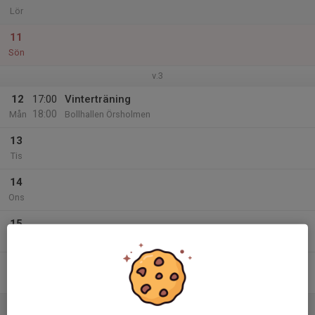
Lör
11
Sön
v.3
12
17:00
Vinterträning
18:00
Mån
Bollhallen Örsholmen
13
Tis
14
Ons
15
Tor
16
Fre
17