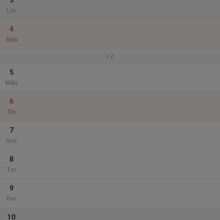
3
Lör
4
Sön
v.2
5
Mån
6
Tis
7
Ons
8
Tor
9
Fre
10