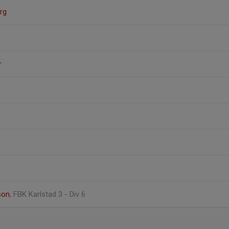
rg
r
son
, FBK Karlstad 3 - Div 6