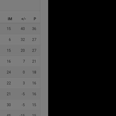
IM
+/-
P
15
40
36
6
32
27
15
20
27
16
7
21
24
0
18
22
3
16
21
-5
16
30
-5
15
45
-15
15