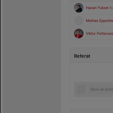
Hasan Yuksel
As
Mattias Epperle
Viktor Petterss
Referat