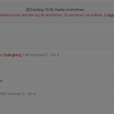
Samling 10:30, Kanlsi örsholmen
llade kunde anmäla sig till aktiviteten. 26 personer var kallade.
Logga
ez Spångberg
, FBK Karlstad 3 - Div 6
on
 FBK Karlstad 3 - Div 6