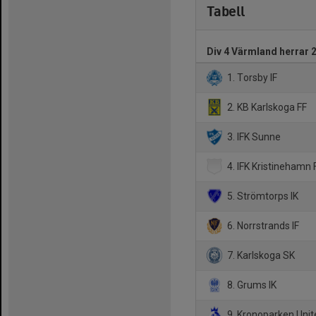
Tabell
Div 4 Värmland herrar 
1. Torsby IF
2. KB Karlskoga FF
3. IFK Sunne
4. IFK Kristinehamn 
5. Strömtorps IK
6. Norrstrands IF
7. Karlskoga SK
8. Grums IK
9. Kronoparken Unit