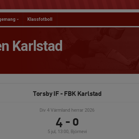
ngemang
Klassfotboll
n Karlstad
Torsby IF - FBK Karlstad
Div 4 Värmland herrar 2026
4 - 0
5 jul, 13:00, Björnevi