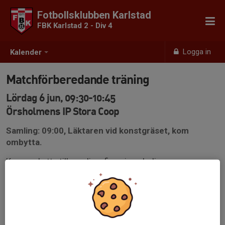
Fotbollsklubben Karlstad
FBK Karlstad 2 - Div 4
Logga in
Kalender
Matchförberedande träning
Lördag 6 jun, 09:30-10:45
Örsholmens IP Stora Coop
Samling: 09:00, Läktaren vid konstgräset, kom
ombytta.
Kom ombytta till samling, finns inga lediga
omklädningsrum.