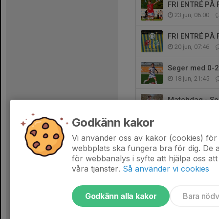
FRI ENTRÉ PÅ
23 jun, 06:00
FRI ENTRÉ PÅ
20 jun, 07:46
Seger med 0-2 
18 jun, 21:45
Matchdag - So
18 jun, 12:46
Godkänn kakor
Bortamatch mo
Vi använder oss av kakor (cookies) för 
16 jun, 07:00
webbplats ska fungera bra för dig. De
för webbanalys i syfte att hjälpa oss att
våra tjänster.
Så använder vi cookies
Godkänn alla kakor
Bara nöd