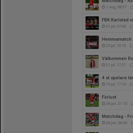
Matchdag - As
1 aug, 08:37
FBK Karlstad v
31 jul, 07:00
Hemmamatch på
29 jul, 10:13
Välkommen Ro
21 jul, 17:27
4 st spelare l
15 jul, 17:10
Förlust
26 jun, 21:10
Matchdag - Fri
26 jun, 06:00