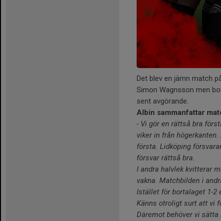
Det blev en jämn match p
Simon Wagnsson men borta
sent avgörande.
Albin sammanfattar mat
- Vi gör en rättså bra fö
viker in från högerkanten.
första. Lidköping försvar
försvar rättså bra.
I andra halvlek kvitterar mo
vakna. Matchbilden i andra 
Istället för bortalaget 1-2 e
Känns otroligt surt att vi 
Däremot behöver vi sätta bo