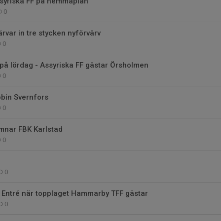
syriska FF på hemmaplan
0
ärvar in tre stycken nyförvärv
0
 lördag - Assyriska FF gästar Örsholmen
0
bin Svernfors
0
ämnar FBK Karlstad
0
0
 Entré när topplaget Hammarby TFF gästar
0