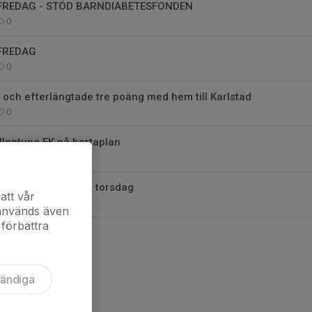
 FREDAG - STÖD BARNDIABETESFONDEN
0
 FREDAG
0
och efterlängtade tre poäng med hem till Karlstad
0
llentuna FK på bortaplan
0
t Sollentuna FK på torsdag
att vår
0
 används även
 förbättra
vändiga