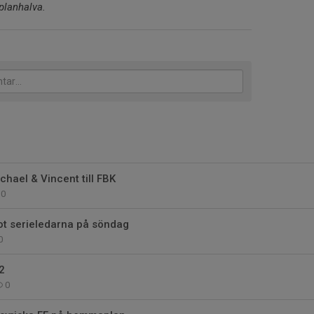
planhalva.
ael & Vincent till FBK
0
t serieledarna på söndag
0
2
0