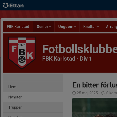
FBK Karlstad
Senior
Ungdom
Knattar
Arra
Fotbollsklubbe
FBK Karlstad - Div 1
En bitter förl
Hem
25 maj 2025
0 kom
Nyheter
Truppen