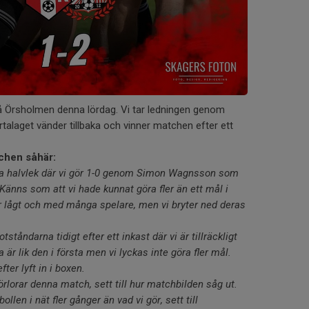
å Örsholmen denna lördag. Vi tar ledningen genom
laget vänder tillbaka och vinner matchen efter ett
chen såhär:
rsta halvlek där vi gör 1-0 genom Simon Wagnsson som
 Känns som att vi hade kunnat göra fler än ett mål i
ar lågt och med många spelare, men vi bryter ned deras
tståndarna tidigt efter ett inkast där vi är tillräckligt
är lik den i första men vi lyckas inte göra fler mål.
fter lyft in i boxen.
förlorar denna match, sett till hur matchbilden såg ut.
llen i nät fler gånger än vad vi gör, sett till