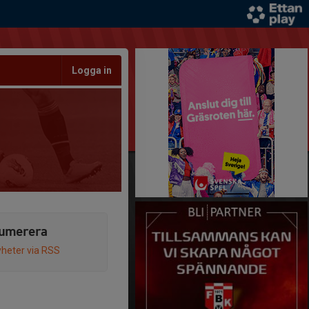
Logga in
umerera
heter via RSS