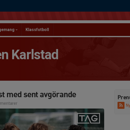
ngemang
Klassfotboll
n Karlstad
ust med sent avgörande
Pren
mentarer
Ny