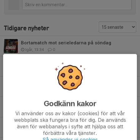
Tidigare nyheter
Bortamatch mot serieledarna på söndag
Igår, 13:34
0
Förlust med 0-2
1 aug, 23:14
0
Matchdag - Assyriska FF på hemmaplan
1 aug, 08:37
0
Godkänn kakor
FBK Karlstad värvar in tre stycken nyförvärv
31 jul, 07:00
0
Vi använder oss av kakor (cookies) för att vår
webbplats ska fungera bra för dig. De används
Hemmamatch på lördag - Assyriska FF gästar Örsholmen
även för webbanalys i syfte att hjälpa oss att
29 jul, 10:13
0
förbättra våra tjänster.
Så använder vi cookies