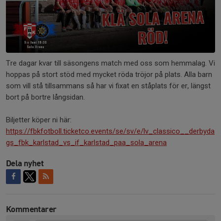
Tre dagar kvar till säsongens match med oss som hemmalag. Vi
hoppas på stort stöd med mycket röda tröjor på plats. Alla barn
som vill stå tillsammans så har vi fixat en ståplats för er, längst
bort på bortre långsidan.
Biljetter köper ni här:
https://fbkfotboll.ticketco.events/se/sv/e/lv_classico__derbyda
gs_fbk_karlstad_vs_if_karlstad_paa_sola_arena
Dela nyhet
Kommentarer