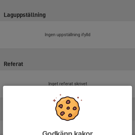
Laguppställning
Ingen uppställning ifylld
Referat
Inget referat skrivet
Tabell
F 13-14 blå central
M
+/-
P
Godkänn kakor