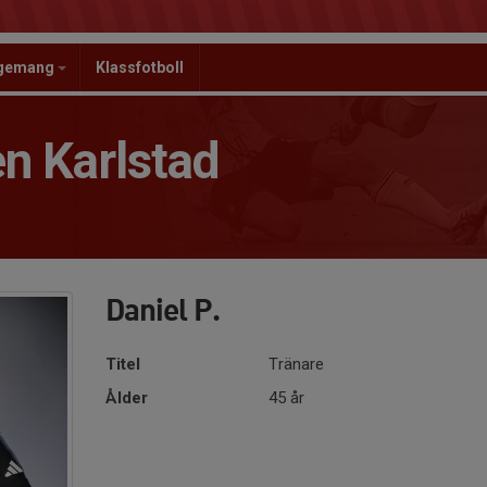
ngemang
Klassfotboll
n Karlstad
Daniel P.
Titel
Tränare
Ålder
45 år