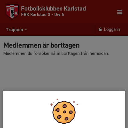
Fotbollsklubben Karlstad
FBK Karlstad 3 - Div 6
Logga in
Truppen
Medlemmen är borttagen
Medlemmen du försöker nå är borttagen från hemsidan.