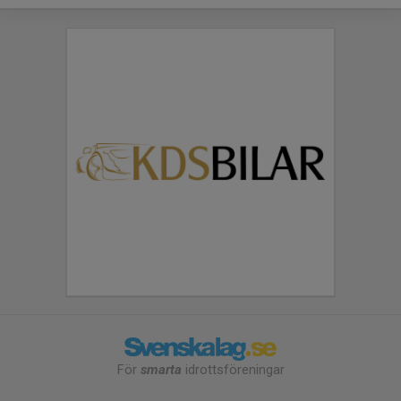
För
smarta
idrottsföreningar