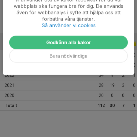
Ålder
19 år
webbplats ska fungera bra för dig. De används
även för webbanalys i syfte att hjälpa oss att
förbättra våra tjänster.
Så använder vi cookies
Godkänn alla kakor
ALLA SERIER
ALLA ÅR
2026
7
0
0
0
Bara nödvändiga
2025
23
2
2
0
2022
34
9
2
1
2021
28
19
3
0
2020
20
0
0
0
Totalt
112
30
7
1