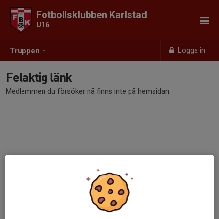
Fotbollsklubben Karlstad
U16
Logga in
Truppen
Felaktig länk
Medlemmen du försöker nå finns inte på hemsidan.