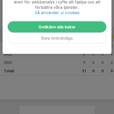
även för webbanalys i syfte att hjälpa oss att
Ålder
14 år
förbättra våra tjänster.
Så använder vi cookies
Godkänn alla kakor
ALLA SERIER
ALLA ÅR
Bara nödvändiga
2026
18
0
0
0
2025
4
0
0
0
2024
9
0
0
0
Totalt
31
0
0
0