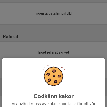
Ingen uppställning ifylld
Referat
Inget referat skrivet
Tabell
Godkänn kakor
Vi använder oss av kakor (cookies) för att vår
P 15-19 grön östra
M
+/-
P