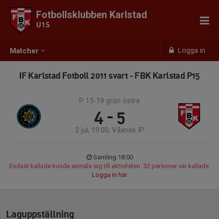
Fotbollsklubben Karlstad
U15
Logga in
Matcher
IF Karlstad Fotboll 2011 svart - FBK Karlstad P15
P 15-19 grön östra
4 - 5
2 jul, 19:00, Våxnäs IP
Samling 18:00
Endast kallade kunde anmäla sig till aktiviteten. 32 personer var kallade.
Logga in här
Laguppställning