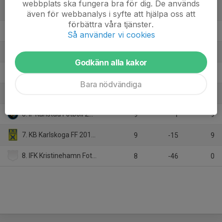
webbplats ska fungera bra för dig. De används
1. Hammarö FK 2011
9
22
19
även för webbanalys i syfte att hjälpa oss att
förbättra våra tjänster.
2. IFK Ölme
8
21
19
Så använder vi cookies
3. Storfors FF 2010
9
19
18
Godkänn alla kakor
4. Nordmarks IF 2011
9
-4
16
Bara nödvändiga
5. FBK Karlstad 2011
9
2
13
6. IF Karlstad Fotboll 2011 svart
9
1
9
7. KB Karlskoga FF 2011 gul
9
-15
9
8. IFK Kristinehamn Fotboll blå
8
-46
0