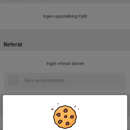
Ingen uppställning ifylld
Referat
Inget referat skrivet
Tabell
P15 Regional Västra
M
+/-
P