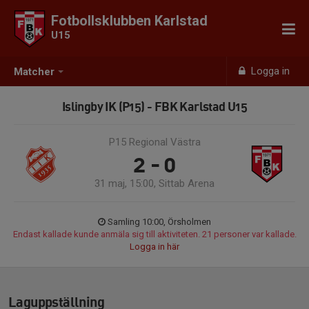
Fotbollsklubben Karlstad
U15
Logga in
Matcher
Islingby IK (P15) - FBK Karlstad U15
P15 Regional Västra
2 - 0
31 maj, 15:00, Sittab Arena
Samling 10:00, Örsholmen
Endast kallade kunde anmäla sig till aktiviteten. 21 personer var kallade.
Logga in här
Laguppställning