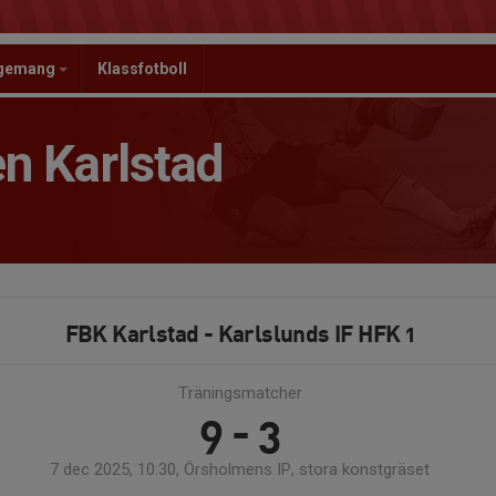
ngemang
Klassfotboll
n Karlstad
FBK Karlstad - Karlslunds IF HFK 1
Träningsmatcher
9 - 3
7 dec 2025, 10:30, Örsholmens IP, stora konstgräset