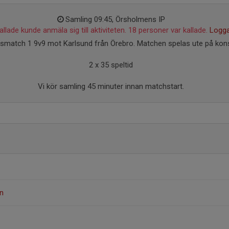
Samling 09:45, Örsholmens IP
llade kunde anmäla sig till aktiviteten. 18 personer var kallade.
Logga
smatch 1 9v9 mot Karlsund från Örebro. Matchen spelas ute på kons
2 x 35 speltid
Vi kör samling 45 minuter innan matchstart.
n