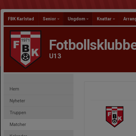
FBK Karlstad
Senior
Ungdom
Knattar
Arra
Fotbollsklubbe
U13
Hem
Nyheter
Truppen
Matcher