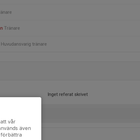
ränare
an
Tränare
r
Huvudansvarig tränare
Inget referat skrivet
att vår
 används även
 förbättra