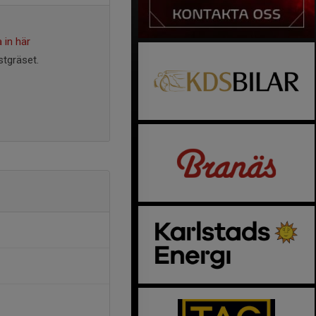
 in här
tgräset.