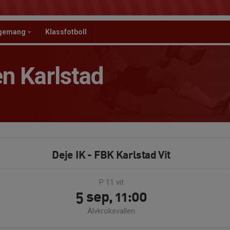
ngemang
Klassfotboll
n Karlstad
Deje IK - FBK Karlstad Vit
P 11 vit
5 sep, 11:00
Älvkroksvallen