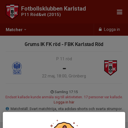
Fotbollsklubben Karlstad
P11 Röd&vit (2015)
Logga in
Matcher
Grums IK FK röd - FBK Karlstad Röd
P 11 röd
-
22 maj, 18:00, Grönberg
Samling 17:15
Endast kallade kunde anmäla sig till aktiviteten. 17 personer var kallade.
Logga in här
Matchställ: Svart matchtröja, vita adidas-shorts och svarta strumpor.
Glöm inte benskydd och vattenflaska.