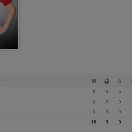
5
0
0
2
0
0
3
0
0
10
0
0