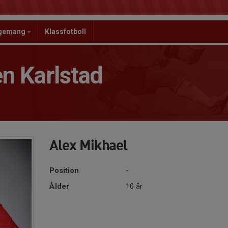
ngemang
Klassfotboll
n Karlstad
Alex Mikhael
Position
-
Ålder
10 år