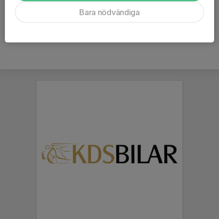
Ålder
37 år
Bara nödvändiga