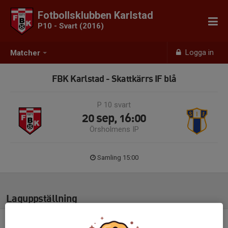
Fotbollsklubben Karlstad
P10 - Svart (2016)
Logga in
Matcher
FBK Karlstad - Skattkärrs IF blå
P 10 svart
20 sep, 16:00
Örsholmens IP
Samling 15:00
Laguppställning