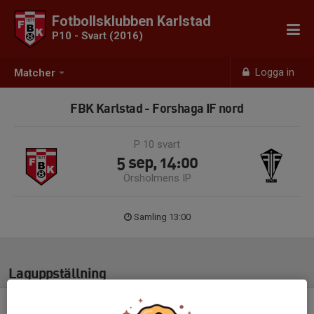
Fotbollsklubben Karlstad
P10 - Svart (2016)
Logga in
Matcher
FBK Karlstad - Forshaga IF nord
P 10 svart
5 sep, 14:00
Örsholmens IP
Samling 13:00
Laguppställning