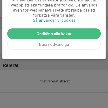
webbplats ska fungera bra för dig. De används
även för webbanalys i syfte att hjälpa oss att
Olle Salonen
förbättra våra tjänster.
Så använder vi cookies
Ledare
Godkänn alla kakor
Henrik Sundell
Tränare
Bara nödvändiga
Klas Jansson
Tränare
Referat
Inget referat skrivet