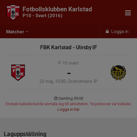
Fotbollsklubben Karlstad
P10 - Svart (2016)
Logga in
Matcher
FBK Karlstad - Ulvsby IF
P 10 svart
-
23 maj, 10:00, Örsholmens IP
Samling 09:00
Endast kallade kunde anmäla sig till aktiviteten. 16 personer var kallade.
Logga in här
Laguppställning