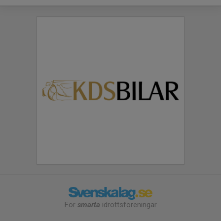
För
smarta
idrottsföreningar