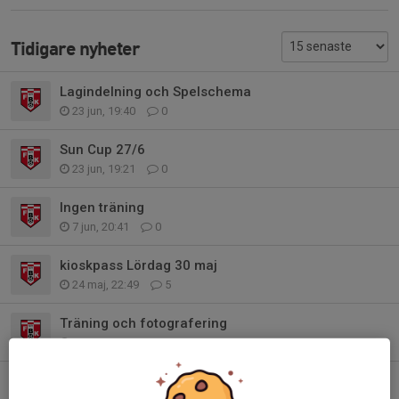
Tidigare nyheter
Lagindelning och Spelschema
23 jun, 19:40
0
Sun Cup 27/6
23 jun, 19:21
0
Ingen träning
7 jun, 20:41
0
kioskpass Lördag 30 maj
24 maj, 22:49
5
Träning och fotografering
5 maj, 20:19
0
Föräldramöte sammanfattning