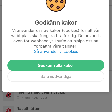
9 apr, 12:13
1
Träningskläder
9 apr, 11:51
0
Godkänn kakor
Föräldramöte: 1 april
Vi använder oss av kakor (cookies) för att vår
25 mar, 06:49
0
webbplats ska fungera bra för dig. De används
även för webbanalys i syfte att hjälpa oss att
Info inför säsong 2026
förbättra våra tjänster.
24 feb, 17:53
0
Så använder vi cookies
Anmälan för säsong 2026
Godkänn alla kakor
28 jan, 20:29
0
Bara nödvändiga
Tack för denna säsong.
30 sep 2025
14
Ingen träning denna vecka.
14 sep 2025
0
Rabatthäften