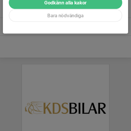
Godkänn alla kakor
Sam Wahlman
Bara nödvändiga
Theodor Andersson