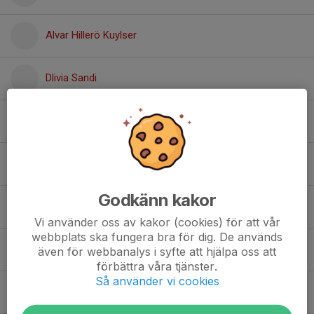
Alvar Hillerö Kuylser
Dlivia Sandi
Elsie Hultgren
Luca Tedenby Persson
Godkänn kakor
Märta Wahlman
Vi använder oss av kakor (cookies) för att vår
webbplats ska fungera bra för dig. De används
Nikolas Estenstad
även för webbanalys i syfte att hjälpa oss att
förbättra våra tjänster.
Så använder vi cookies
Noa Nåhem