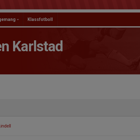
ngemang
Klassfotboll
n Karlstad
indell