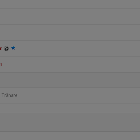
on
n
n
Tränare