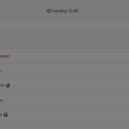
Samling 10:45
rsson
m
son
on
on