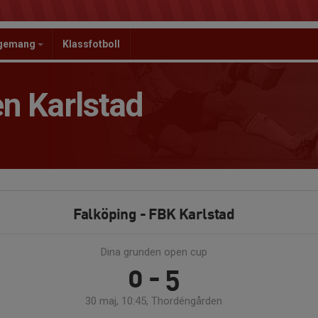
ngemang
Klassfotboll
n Karlstad
Falköping - FBK Karlstad
Dina grunden open cup
0 - 5
30 maj, 10:45, Thordéngården