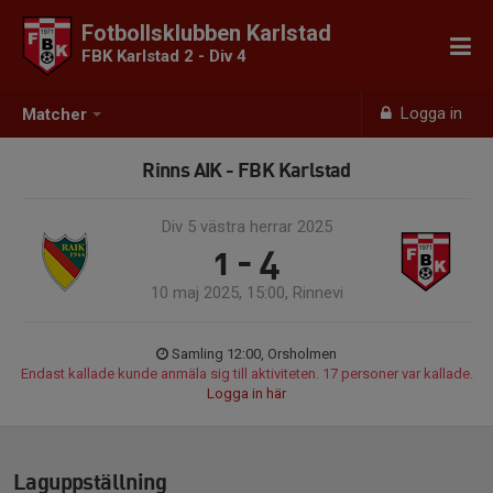
Fotbollsklubben Karlstad
FBK Karlstad 2 - Div 4
Logga in
Matcher
Rinns AIK - FBK Karlstad
Div 5 västra herrar 2025
1 - 4
10 maj 2025, 15:00, Rinnevi
Samling 12:00, Orsholmen
Endast kallade kunde anmäla sig till aktiviteten. 17 personer var kallade.
Logga in här
Laguppställning