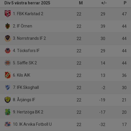
Div 5 västra herrar 2025
M
+/-
P
1. FBK Karlstad 2
22
29
47
2. IF Örnen
22
39
44
3. Norrstrands IF 2
22
30
44
4. Töcksfors IF
22
29
44
5. Säffle SK 2
22
14
44
6. Kils AIK
22
13
36
7. IFK Skoghall
22
-2
30
8. Årjängs IF
22
-19
21
9. Hertzöga BK 2
22
-17
20
10. IK Arvika Fotboll U
22
-32
17