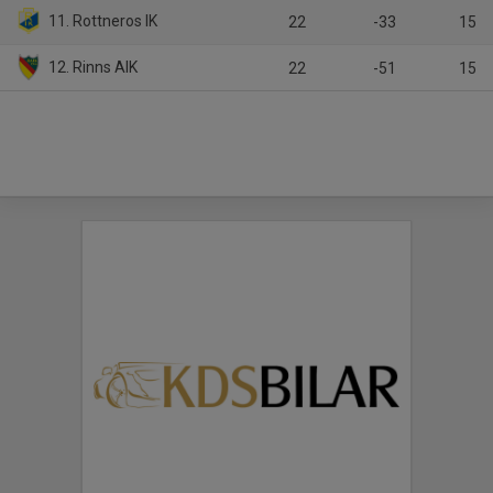
11. Rottneros IK
22
-33
15
12. Rinns AIK
22
-51
15