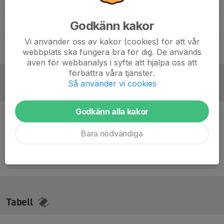
Jan Söderlund
Målvaktstränare
Godkänn kakor
Sonny Samson-akpan
Huvudansvarig Tränare
Vi använder oss av kakor (cookies) för att vår
webbplats ska fungera bra för dig. De används
Tobias Rådberg
Assisterande Tränare
även för webbanalys i syfte att hjälpa oss att
förbättra våra tjänster.
Så använder vi cookies
Referat
Godkänn alla kakor
Inget referat skrivet
Bara nödvändiga
Tabell