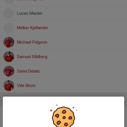
Lucas Mackin
Melker Kjellander
Michael Pidgeon
Samuel Rådberg
Sanni Delalic
Ville Blom
Ledare
Hasan Yuksel
Assisterande tränare