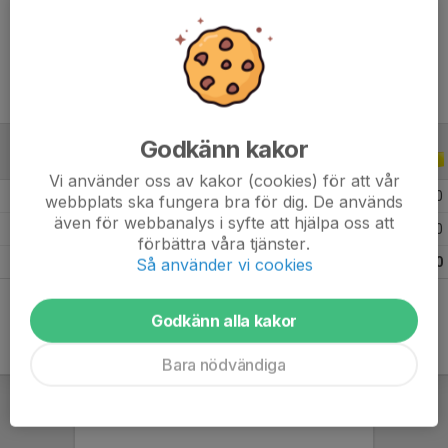
Ålder
34 år
Godkänn kakor
ALLA SERIER
ALLA ÅR
Vi använder oss av kakor (cookies) för att vår
2026
6
0
0
0
webbplats ska fungera bra för dig. De används
även för webbanalys i syfte att hjälpa oss att
2025
3
0
0
0
förbättra våra tjänster.
Totalt
9
0
0
0
Så använder vi cookies
Godkänn alla kakor
Bara nödvändiga