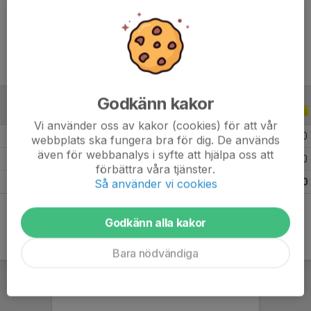
Ålder
24 år
Godkänn kakor
ALLA SERIER
ALLA ÅR
Vi använder oss av kakor (cookies) för att vår
2026
6
0
0
0
webbplats ska fungera bra för dig. De används
även för webbanalys i syfte att hjälpa oss att
2025
9
0
0
0
förbättra våra tjänster.
Totalt
15
0
0
0
Så använder vi cookies
Godkänn alla kakor
Bara nödvändiga