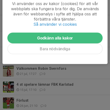
Vi använder oss av kakor (cookies) för att vår
Förlust med 0-2
webbplats ska fungera bra för dig. De används
1 aug, 23:14
0
även för webbanalys i syfte att hjälpa oss att
förbättra våra tjänster.
Matchdag - Assyriska FF på hemmaplan
Så använder vi cookies
1 aug, 08:37
0
FBK Karlstad värvar in tre stycken nyförvärv
Godkänn alla kakor
31 jul, 07:00
0
Bara nödvändiga
Hemmamatch på lördag - Assyriska FF gästar Örsholmen
29 jul, 10:13
0
Välkommen Robin Svernfors
21 jul, 17:27
0
4 st spelare lämnar FBK Karlstad
15 jul, 17:10
0
Förlust
26 jun, 21:10
0