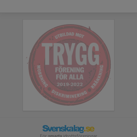
För
smarta
idrottsföreningar