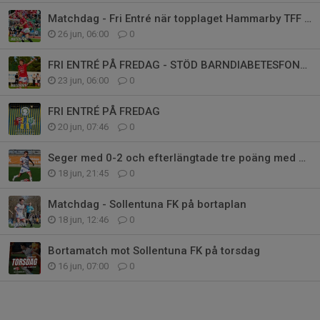
Matchdag - Fri Entré när topplaget Hammarby TFF gästar
26 jun, 06:00
0
FRI ENTRÉ PÅ FREDAG - STÖD BARNDIABETESFONDEN
23 jun, 06:00
0
FRI ENTRÉ PÅ FREDAG
20 jun, 07:46
0
Seger med 0-2 och efterlängtade tre poäng med hem till Karlstad
18 jun, 21:45
0
Matchdag - Sollentuna FK på bortaplan
18 jun, 12:46
0
Bortamatch mot Sollentuna FK på torsdag
16 jun, 07:00
0