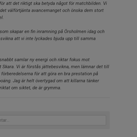
för att det riktigt ska betyda något för matchbilden. Vi
ll det välförtjänta avancemanget och önska dem stort
el.
en som skapar en fin inramning på Örsholmen idag och
esvikna att vi inte lyckades bjuda upp till samma
i snabbt samlar ny energi och riktar fokus mot
Skara. Vi är förstås jättebesvikna, men lämnar det till
förberedelserna för att göra en bra prestation på
oäng. Jag är helt övertygad om att killarna tänker
riktat om siktet, de är grymma.