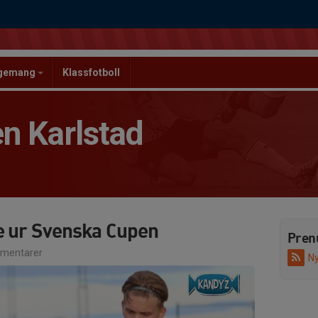
ngemang
Klassfotboll
n Karlstad
te ur Svenska Cupen
Pren
mentarer
Ny