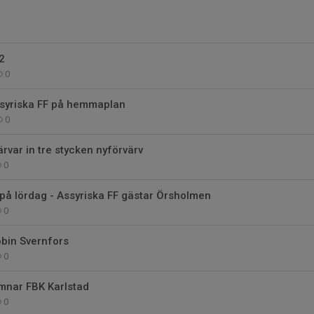
2
0
syriska FF på hemmaplan
0
ärvar in tre stycken nyförvärv
0
 lördag - Assyriska FF gästar Örsholmen
0
bin Svernfors
0
ämnar FBK Karlstad
0