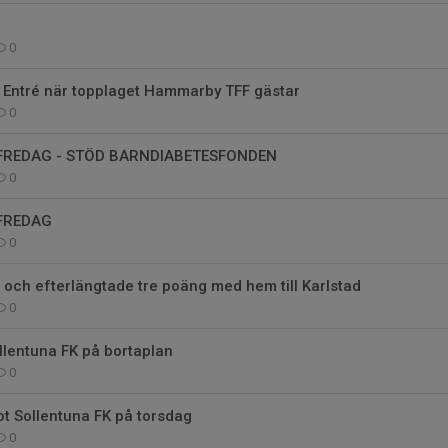
0
 Entré när topplaget Hammarby TFF gästar
0
 FREDAG - STÖD BARNDIABETESFONDEN
0
 FREDAG
0
och efterlängtade tre poäng med hem till Karlstad
0
llentuna FK på bortaplan
0
t Sollentuna FK på torsdag
0