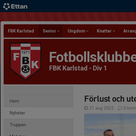
FBK Karlstad
Senior
Ungdom
Knattar
Arra
Fotbollsklubbe
FBK Karlstad - Div 1
Förlust och u
Hem
21 aug 2025
0 kom
Nyheter
Truppen