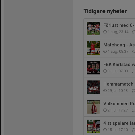
Tidigare nyheter
Förlust med 0-
1 aug, 23:14
Matchdag - As
1 aug, 08:37
FBK Karlstad v
31 jul, 07:00
Hemmamatch på
29 jul, 10:13
Välkommen Ro
21 jul, 17:27
4 st spelare l
15 jul, 17:10