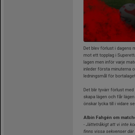
Det blev förlust i dagens 
mot ett topplag i Superett
lagen men inför varje matc
inleder första minuterna o
ledningsmål för bortalaget 
Det blir tyvärr förlust me
skapa lägen och får lägen 
önskar lycka till i vidare s
Albin Fahgén om match
- Jättetråkigt att vi inte 
finns vissa sekvenser där 