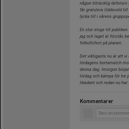
någon tillräcklig defensiv 
får gratulera Oddevold ti
lycka till i vårens gruppsp
En stor eloge till publik
jag och laget är förstås b
fotbollsfest på planen.
Det viktigaste nu är att v
lördagens bortamatch mot 
denna dag. Imorgon börjar 
lördag och kämpa för tre p
likadant och redan nu har 
Kommentarer