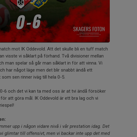
match mot IK Oddevold. Att det skulle bli en tuff match
an visste vi såklart på förhand. Två divisioner mellan
h man spelar så går man såklart in för att vinna. Vi
ch har något läge men det blir snabbt ändå ett
som sen rinner iväg till hela 0-5.
d 0-6 och det vi kan ta med oss är at tvi ändå försöker
för att göra mål. IK Oddevold är ett bra lag och vi
eriespel!
en:
kommer upp i någon vidare nivå i vår prestation idag. Det
vi glimtar till offensivt, men vi backar inte upp det med