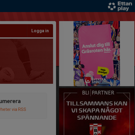
Logga in
umerera
heter via RSS