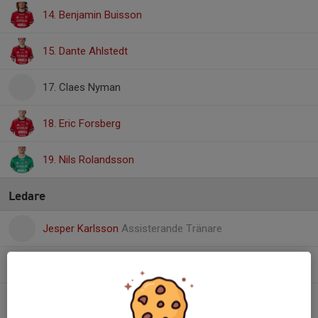
14. Benjamin Buisson
15. Dante Ahlstedt
17. Claes Nyman
18. Eric Forsberg
19. Nils Rolandsson
Ledare
Jesper Karlsson
Assisterande Tränare
Albin Fahgén
Huvudtränare
André Jernberg
Scoutingansvarig