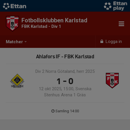
Fotbollsklubben Karlstad
FBK Karlstad - Div 1
Logga in
Matcher
Ahlafors IF - FBK Karlstad
Div 2 Norra Götaland, herr 2025
1 - 0
12 okt 2025, 15:00, Svenska
Stenhus Arena 1 Gräs
Samling 14:00