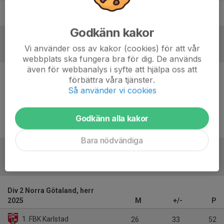
Björn Carlsson
Materialförvaltare
Godkänn kakor
Vi använder oss av kakor (cookies) för att vår
Referat
webbplats ska fungera bra för dig. De används
även för webbanalys i syfte att hjälpa oss att
förbättra våra tjänster.
Inget referat skrivet
Så använder vi cookies
Godkänn alla kakor
Bara nödvändiga
Tabell
Div 2 Norra Götaland, herr
2025
M
+/-
P
1. FBK Karlstad
26
33
52