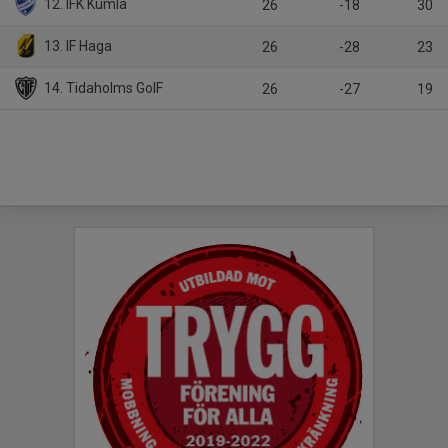
12. IFK Kumla
26
-18
30
13. IF Haga
26
-28
23
14. Tidaholms GoIF
26
-27
19