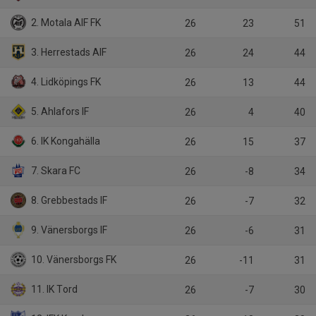
2. Motala AIF FK
26
23
51
3. Herrestads AIF
26
24
44
4. Lidköpings FK
26
13
44
5. Ahlafors IF
26
4
40
6. IK Kongahälla
26
15
37
7. Skara FC
26
-8
34
8. Grebbestads IF
26
-7
32
9. Vänersborgs IF
26
-6
31
10. Vänersborgs FK
26
-11
31
11. IK Tord
26
-7
30